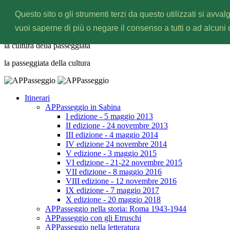
Questo sito o gli strumenti terzi da questo utilizzati si avval
APPasseggio
vuoi saperne di più o negare il consenso a tutti o ad alcuni
la cultura della
passeggiata
la passeggiata della
cultura
Itinerari
APPasseggio in Sabina
I edizione - 5 maggio 2013
II edizione - 24 novembre 2013
III edizione - 4 maggio 2014
IV edizione 24 novembre 2014
V edizione - 3 maggio 2015
VI edizione - 21-22 novembre 2015
VII edizione - 8 maggio 2016
VIII edizione - 12 novembre 2016
IX edizione - 7 maggio 2017
X edizione - 20 maggio 2018
APPasseggio nella storia: Roma 1943-1944
APPasseggio con gli Etruschi
APPasseggio nella letteratura