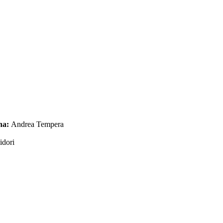
na:
Andrea Tempera
idori