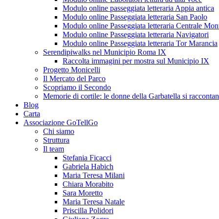
Modulo online passeggiata letteraria Appia antica
Modulo online Passeggiata letteraria San Paolo
Modulo online Passeggiata letteraria Centrale Mon
Modulo online Passeggiata letteraria Navigatori
Modulo online Passeggiata letteraria Tor Marancia
Serendipiwalks nel Municipio Roma IX
Raccolta immagini per mostra sul Municipio IX
Progetto Monicelli
Il Mercato del Parco
Scopriamo il Secondo
Memorie di cortile: le donne della Garbatella si racconta
Blog
Carta
Associazione GoTellGo
Chi siamo
Struttura
Il team
Stefania Ficacci
Gabriela Habich
Maria Teresa Milani
Chiara Morabito
Sara Moretto
Maria Teresa Natale
Priscilla Polidori