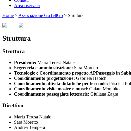
Contatti
Area riservata
Home
>
Associazione GoTellGo
>
Struttura
Struttura
Struttura
Presidente:
Maria Teresa Natale
Segreteria e amministrazione:
Sara Moretto
Tecnologie e Coordinamento progetto APPasseggio in Sabi
Coordinamento progettazione:
Gabriela Häbich
Coordinamento attività didattiche per le scuole:
Priscilla Pol
Coordinamento visite mostre e musei
: Chiara Morabito
Coordinamento passeggiate letterarie:
Giuliana Zagra
Direttivo
Maria Teresa Natale
Sara Moretto
Andrea Tempera