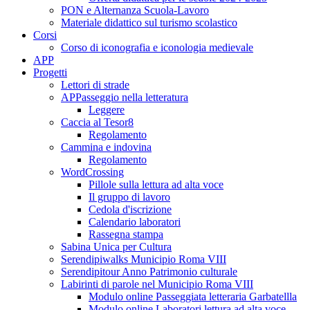
PON e Alternanza Scuola-Lavoro
Materiale didattico sul turismo scolastico
Corsi
Corso di iconografia e iconologia medievale
APP
Progetti
Lettori di strade
APPasseggio nella letteratura
Leggere
Caccia al Tesor8
Regolamento
Cammina e indovina
Regolamento
WordCrossing
Pillole sulla lettura ad alta voce
Il gruppo di lavoro
Cedola d'iscrizione
Calendario laboratori
Rassegna stampa
Sabina Unica per Cultura
Serendipiwalks Municipio Roma VIII
Serendipitour Anno Patrimonio culturale
Labirinti di parole nel Municipio Roma VIII
Modulo online Passeggiata letteraria Garbatellla
Modulo online Laboratori lettura ad alta voce