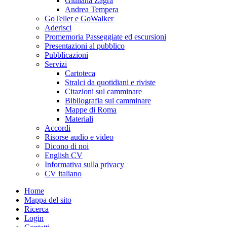
Giuliana Zagra
Andrea Tempera
GoTeller e GoWalker
Aderisci
Promemoria Passeggiate ed escursioni
Presentazioni al pubblico
Pubblicazioni
Servizi
Cartoteca
Stralci da quotidiani e riviste
Citazioni sul camminare
Bibliografia sul camminare
Mappe di Roma
Materiali
Accordi
Risorse audio e video
Dicono di noi
English CV
Informativa sulla privacy
CV italiano
Home
Mappa del sito
Ricerca
Login