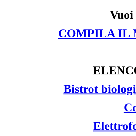
Vuoi 
COMPILA IL
ELENC
Bistrot biolog
Co
Elettrof