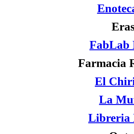
Enotec
Era
FabLab 
Farmacia R
El Chir
La Muff
Libreria 