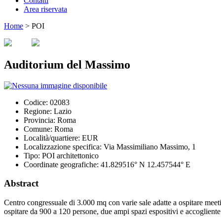
Contatti
Area riservata
Home
>
POI
Auditorium del Massimo
Codice:
02083
Regione:
Lazio
Provincia:
Roma
Comune:
Roma
Località/quartiere:
EUR
Localizzazione specifica:
Via Massimiliano Massimo, 1
Tipo:
POI architettonico
Coordinate geografiche:
41.829516° N 12.457544° E
Abstract
Centro congressuale di 3.000 mq con varie sale adatte a ospitare meeti
ospitare da 900 a 120 persone, due ampi spazi espositivi e accogliente