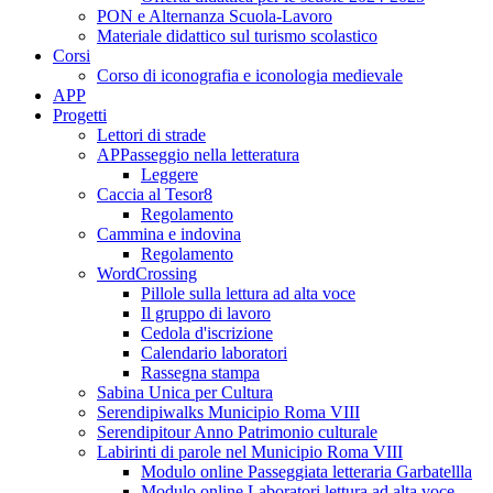
PON e Alternanza Scuola-Lavoro
Materiale didattico sul turismo scolastico
Corsi
Corso di iconografia e iconologia medievale
APP
Progetti
Lettori di strade
APPasseggio nella letteratura
Leggere
Caccia al Tesor8
Regolamento
Cammina e indovina
Regolamento
WordCrossing
Pillole sulla lettura ad alta voce
Il gruppo di lavoro
Cedola d'iscrizione
Calendario laboratori
Rassegna stampa
Sabina Unica per Cultura
Serendipiwalks Municipio Roma VIII
Serendipitour Anno Patrimonio culturale
Labirinti di parole nel Municipio Roma VIII
Modulo online Passeggiata letteraria Garbatellla
Modulo online Laboratori lettura ad alta voce