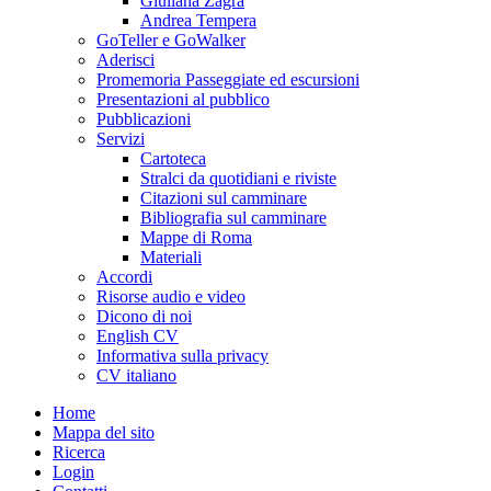
Giuliana Zagra
Andrea Tempera
GoTeller e GoWalker
Aderisci
Promemoria Passeggiate ed escursioni
Presentazioni al pubblico
Pubblicazioni
Servizi
Cartoteca
Stralci da quotidiani e riviste
Citazioni sul camminare
Bibliografia sul camminare
Mappe di Roma
Materiali
Accordi
Risorse audio e video
Dicono di noi
English CV
Informativa sulla privacy
CV italiano
Home
Mappa del sito
Ricerca
Login