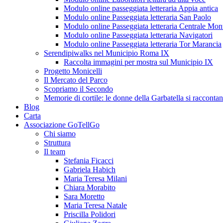
Modulo online passeggiata letteraria Appia antica
Modulo online Passeggiata letteraria San Paolo
Modulo online Passeggiata letteraria Centrale Mon
Modulo online Passeggiata letteraria Navigatori
Modulo online Passeggiata letteraria Tor Marancia
Serendipiwalks nel Municipio Roma IX
Raccolta immagini per mostra sul Municipio IX
Progetto Monicelli
Il Mercato del Parco
Scopriamo il Secondo
Memorie di cortile: le donne della Garbatella si racconta
Blog
Carta
Associazione GoTellGo
Chi siamo
Struttura
Il team
Stefania Ficacci
Gabriela Habich
Maria Teresa Milani
Chiara Morabito
Sara Moretto
Maria Teresa Natale
Priscilla Polidori