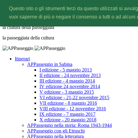
Questo sito o gli strumenti terzi da questo utilizzati si avval
APPasseggio
vuoi saperne di più o negare il consenso a tutti o ad alcuni
la cultura della
passeggiata
la passeggiata della
cultura
Itinerari
APPasseggio in Sabina
I edizione - 5 maggio 2013
II edizione - 24 novembre 2013
III edizione - 4 maggio 2014
IV edizione 24 novembre 2014
V edizione - 3 maggio 2015
VI edizione - 21-22 novembre 2015
VII edizione - 8 maggio 2016
VIII edizione - 12 novembre 2016
IX edizione - 7 maggio 2017
X edizione - 20 maggio 2018
APPasseggio nella storia: Roma 1943-1944
APPasseggio con gli Etruschi
APPasseggio nella letteratura